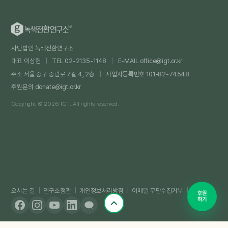
사단법인 녹색전환연구소
대표 이상헌
|
TEL 02-2135-1148
|
E-MAIL
office@igt.or.kr
주소 서울 중구 중림로 7길 4, 2층
|
사업자등록번호 101-82-74548
후원문의
donate@igt.or.kr
Copyright © 2026 IGT. All rights reserved.
오시는 길
|
연구소정관
|
개인정보처리방침
|
이메일 무단수집거부
|
국세청
후원
하기